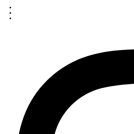
İçeriğe
atla