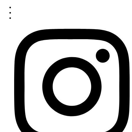
İçeriğe
atla