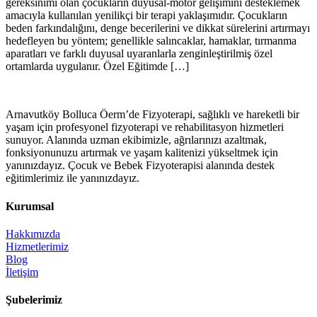
gereksinimi olan çocukların duyusal-motor gelişimini desteklemek
amacıyla kullanılan yenilikçi bir terapi yaklaşımıdır. Çocukların
beden farkındalığını, denge becerilerini ve dikkat sürelerini artırmayı
hedefleyen bu yöntem; genellikle salıncaklar, hamaklar, tırmanma
aparatları ve farklı duyusal uyaranlarla zenginleştirilmiş özel
ortamlarda uygulanır. Özel Eğitimde […]
Arnavutköy Bolluca Öerm’de Fizyoterapi, sağlıklı ve hareketli bir
yaşam için profesyonel fizyoterapi ve rehabilitasyon hizmetleri
sunuyor. Alanında uzman ekibimizle, ağrılarınızı azaltmak,
fonksiyonunuzu artırmak ve yaşam kalitenizi yükseltmek için
yanınızdayız. Çocuk ve Bebek Fizyoterapisi alanında destek
eğitimlerimiz ile yanınızdayız.
Kurumsal
Hakkımızda
Hizmetlerimiz
Blog
İletişim
Şubelerimiz