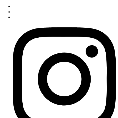
İçeriğe
atla