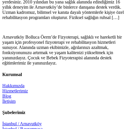
yerdesiniz. 2010 yılından bu yana sağlık alanında edindiğimiz 16
yıllık deneyim ile Arnavutköy’de binlerce danışana destek verdik.
Uzman kadromuz, bilimsel ve kanıta dayalı yöntemlerle kişiye özel
rehabilitasyon programları oluşturur. Fiziksel sağlığın ruhsal […]
Arnavutköy Bolluca Öerm’de Fizyoterapi, sağlıklı ve hareketli bir
yaşam için profesyonel fizyoterapi ve rehabilitasyon hizmetleri
sunuyor. Alanında uzman ekibimizle, ağrılarınızı azaltmak,
fonksiyonunuzu artırmak ve yaşam kalitenizi yükseltmek için
yanınızdayız. Çocuk ve Bebek Fizyoterapisi alanında destek
eğitimlerimiz ile yanınızdayız.
Kurumsal
Hakkımızda
Hizmetlerimiz
Blog
İletişim
Şubelerimiz
İstanbul / Arnavutköy
İstanbul / Bayrampaşa