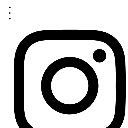
İçeriğe
atla