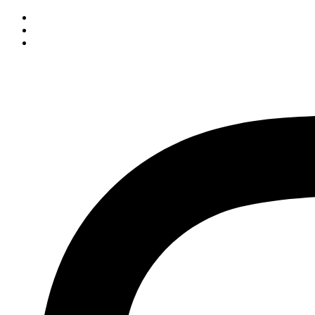
İçeriğe
atla