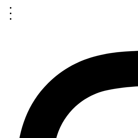
İçeriğe
atla