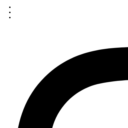
İçeriğe
atla