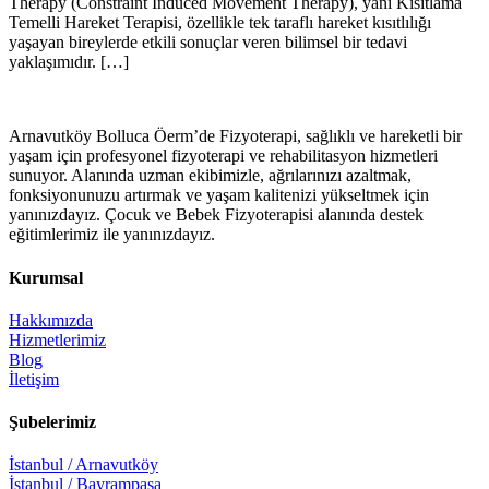
Therapy (Constraint Induced Movement Therapy), yani Kısıtlama
Temelli Hareket Terapisi, özellikle tek taraflı hareket kısıtlılığı
yaşayan bireylerde etkili sonuçlar veren bilimsel bir tedavi
yaklaşımıdır. […]
Arnavutköy Bolluca Öerm’de Fizyoterapi, sağlıklı ve hareketli bir
yaşam için profesyonel fizyoterapi ve rehabilitasyon hizmetleri
sunuyor. Alanında uzman ekibimizle, ağrılarınızı azaltmak,
fonksiyonunuzu artırmak ve yaşam kalitenizi yükseltmek için
yanınızdayız. Çocuk ve Bebek Fizyoterapisi alanında destek
eğitimlerimiz ile yanınızdayız.
Kurumsal
Hakkımızda
Hizmetlerimiz
Blog
İletişim
Şubelerimiz
İstanbul / Arnavutköy
İstanbul / Bayrampaşa