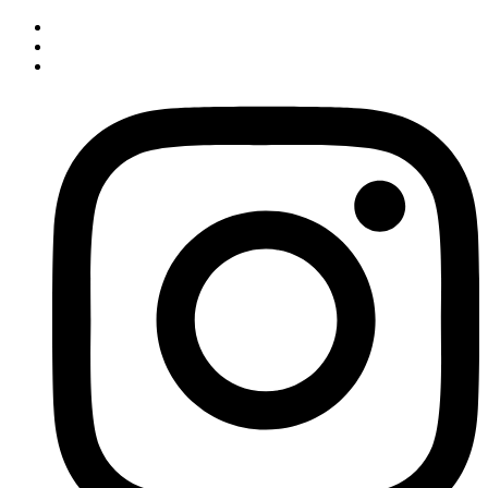
İçeriğe
atla