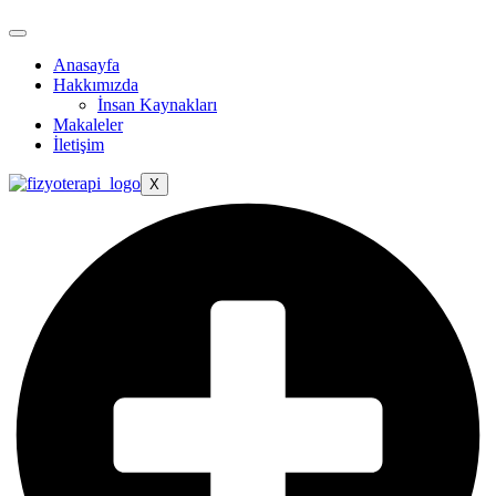
Anasayfa
Hakkımızda
İnsan Kaynakları
Makaleler
İletişim
X