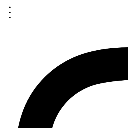
İçeriğe
atla