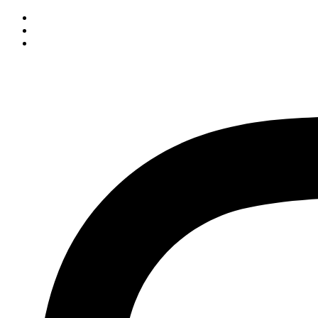
İçeriğe
atla