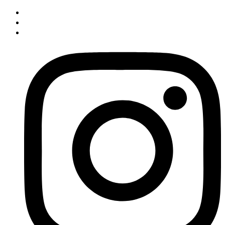
İçeriğe
atla