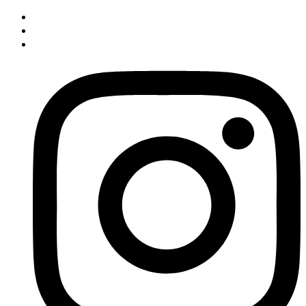
İçeriğe
atla