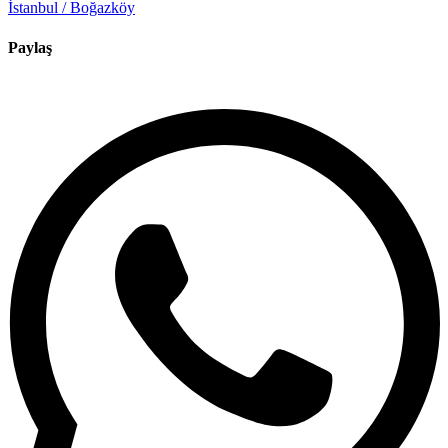
İstanbul / Boğazköy
Paylaş