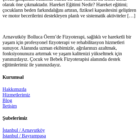
olarak öne çıkmaktadır. Hareket Eğitimi Nedir? Hareket eğitimi;
çocukların beden farkındalığını artıran, fiziksel kapasitesini geliştiren
ve motor becerilerini destekleyen planlı ve sistematik aktiviteler […]
Arnavutköy Bolluca Öerm’de Fizyoterapi, sağlıklı ve hareketli bir
yaşam için profesyonel fizyoterapi ve rehabilitasyon hizmetleri
sunuyor. Alanında uzman ekibimizle, ağrılarınızı azaltmak,
fonksiyonunuzu artırmak ve yaşam kalitenizi yükseltmek için
yanınızdayız. Çocuk ve Bebek Fizyoterapisi alanında destek
eğitimlerimiz ile yanınızdayız.
Kurumsal
Hakkımızda
Hizmetlerimiz
Blog
İletişim
Şubelerimiz
İstanbul / Arnavutköy
İstanbul / Bayrampaşa