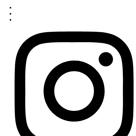
İçeriğe
atla