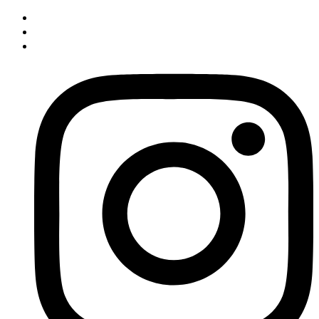
İçeriğe
atla