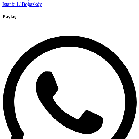
İstanbul / Boğazköy
Paylaş