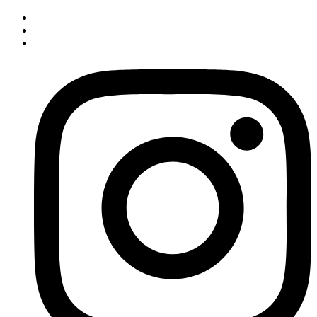
İçeriğe
atla