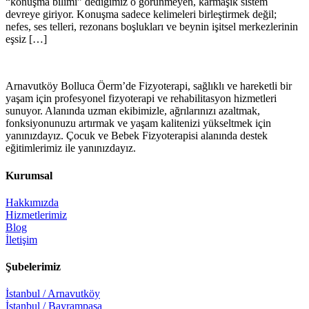
“konuşma bilimi” dediğimiz o görünmeyen, karmaşık sistem
devreye giriyor. Konuşma sadece kelimeleri birleştirmek değil;
nefes, ses telleri, rezonans boşlukları ve beynin işitsel merkezlerinin
eşsiz […]
Arnavutköy Bolluca Öerm’de Fizyoterapi, sağlıklı ve hareketli bir
yaşam için profesyonel fizyoterapi ve rehabilitasyon hizmetleri
sunuyor. Alanında uzman ekibimizle, ağrılarınızı azaltmak,
fonksiyonunuzu artırmak ve yaşam kalitenizi yükseltmek için
yanınızdayız. Çocuk ve Bebek Fizyoterapisi alanında destek
eğitimlerimiz ile yanınızdayız.
Kurumsal
Hakkımızda
Hizmetlerimiz
Blog
İletişim
Şubelerimiz
İstanbul / Arnavutköy
İstanbul / Bayrampaşa