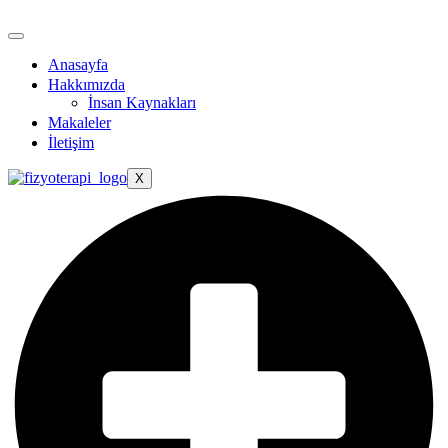
Anasayfa
Hakkımızda
İnsan Kaynakları
Makaleler
İletişim
X