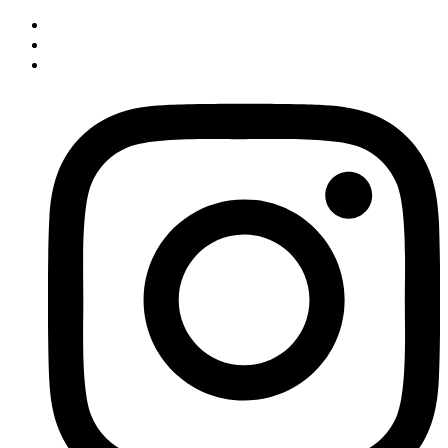
İçeriğe
atla