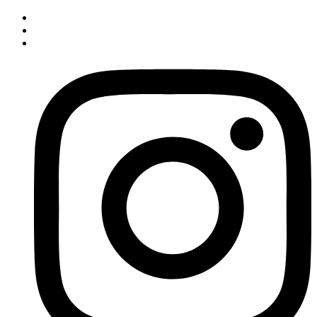
İçeriğe
atla