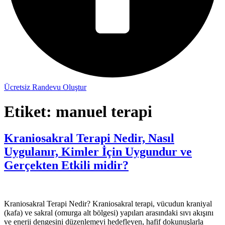
Ücretsiz Randevu Oluştur
Etiket:
manuel terapi
Kraniosakral Terapi Nedir, Nasıl
Uygulanır, Kimler İçin Uygundur ve
Gerçekten Etkili midir?
Kraniosakral Terapi Nedir? Kraniosakral terapi, vücudun kraniyal
(kafa) ve sakral (omurga alt bölgesi) yapıları arasındaki sıvı akışını
ve enerji dengesini düzenlemeyi hedefleyen, hafif dokunuşlarla