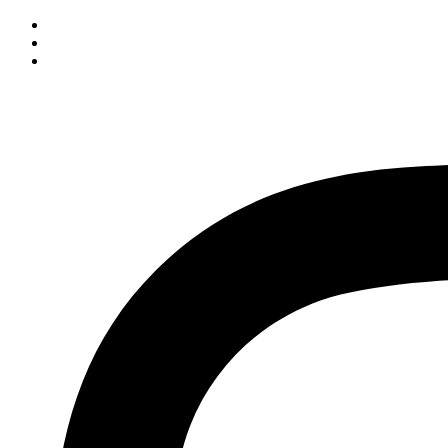
İçeriğe
atla