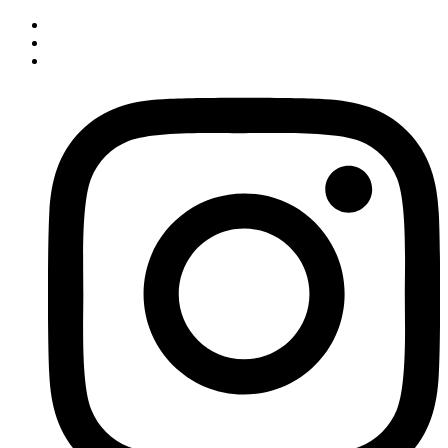
İçeriğe
atla