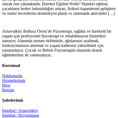
olarak öne çıkmaktadır. Hareket Eğitimi Nedir? Hareket eğitimi;
çocukların beden farkındalığını artıran, fiziksel kapasitesini geliştiren
ve motor becerilerini destekleyen planlı ve sistematik aktiviteler […]
Arnavutköy Bolluca Öerm’de Fizyoterapi, sağlıklı ve hareketli bir
yaşam için profesyonel fizyoterapi ve rehabilitasyon hizmetleri
sunuyor. Alanında uzman ekibimizle, ağrılarınızı azaltmak,
fonksiyonunuzu artırmak ve yaşam kalitenizi yükseltmek için
yanınızdayız. Çocuk ve Bebek Fizyoterapisi alanında destek
eğitimlerimiz ile yanınızdayız.
Kurumsal
Hakkımızda
Hizmetlerimiz
Blog
İletişim
Şubelerimiz
İstanbul / Arnavutköy
İstanbul / Bayrampaşa