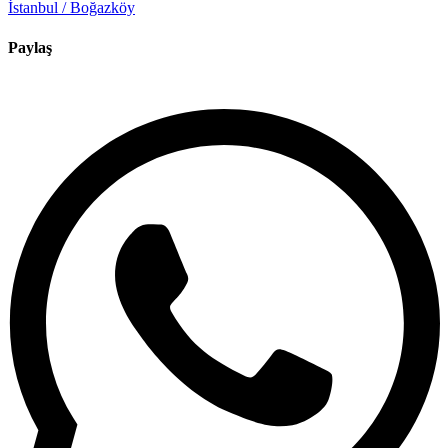
İstanbul / Boğazköy
Paylaş