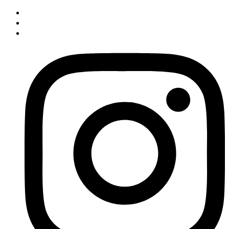
İçeriğe
atla