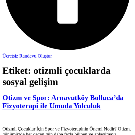
Ücretsiz Randevu Oluştur
Etiket:
otizmli çocuklarda
sosyal gelişim
Otizm ve Spor: Arnavutköy Bolluca’da
Fizyoterapi ile Umuda Yolculuk
Otizmli Çocuklar İçin Spor ve Fizyoterapinin Önemi Nedir? Otizm,
günümüzde her geçen gün daha fazla bilinen ve anlaşılmaya