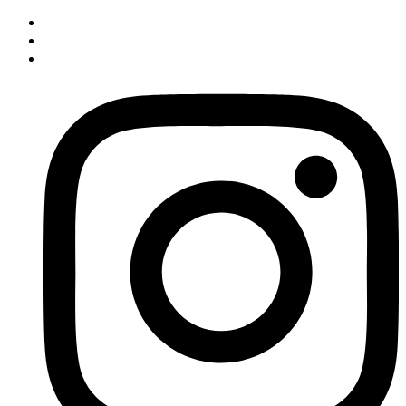
İçeriğe
atla