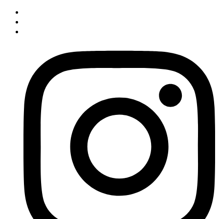
İçeriğe
atla