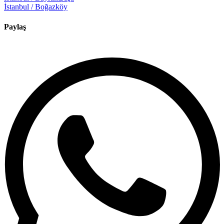
İstanbul / Boğazköy
Paylaş