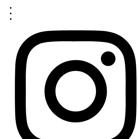
İçeriğe
atla