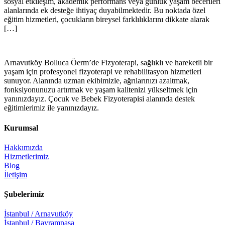
sosyal etkileşim, akademik performans veya günlük yaşam becerileri
alanlarında ek desteğe ihtiyaç duyabilmektedir. Bu noktada özel
eğitim hizmetleri, çocukların bireysel farklılıklarını dikkate alarak
[…]
Arnavutköy Bolluca Öerm’de Fizyoterapi, sağlıklı ve hareketli bir
yaşam için profesyonel fizyoterapi ve rehabilitasyon hizmetleri
sunuyor. Alanında uzman ekibimizle, ağrılarınızı azaltmak,
fonksiyonunuzu artırmak ve yaşam kalitenizi yükseltmek için
yanınızdayız. Çocuk ve Bebek Fizyoterapisi alanında destek
eğitimlerimiz ile yanınızdayız.
Kurumsal
Hakkımızda
Hizmetlerimiz
Blog
İletişim
Şubelerimiz
İstanbul / Arnavutköy
İstanbul / Bayrampaşa