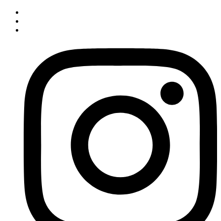
İçeriğe
atla