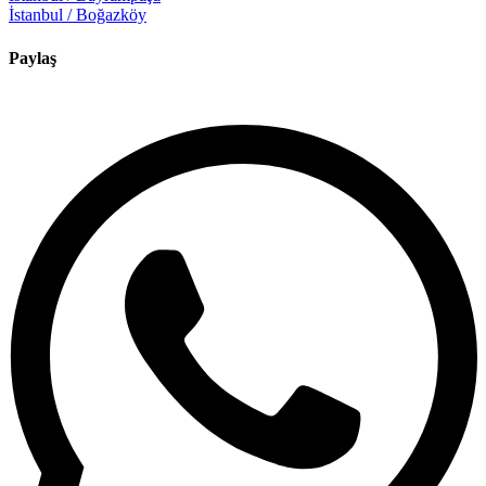
İstanbul / Boğazköy
Paylaş