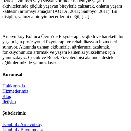
fiziksel, zihinsel veya sosyal zorluklar nedeniyle yaşam
aktivitelerinde güçlük yaşayan bireylerle çalışarak, onların yaşam
kalitesini artırmayı amaçlar (AOTA, 2011; Santoyo, 2011). Bu
disiplin, yalnızca bireyin becerilerini değil; […]
Arnavutköy Bolluca Öerm’de Fizyoterapi, sağlıklı ve hareketli bir
yaşam için profesyonel fizyoterapi ve rehabilitasyon hizmetleri
sunuyor. Alanında uzman ekibimizle, ağrılarınızı azaltmak,
fonksiyonunuzu artırmak ve yaşam kalitenizi yükseltmek için
yanınızdayız. Çocuk ve Bebek Fizyoterapisi alanında destek
eğitimlerimiz ile yanınızdayız.
Kurumsal
Hakkımızda
Hizmetlerimiz
Blog
İletişim
Şubelerimiz
İstanbul / Arnavutköy
İstanbul / Bayrampaşa