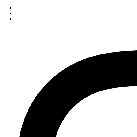
İçeriğe
atla