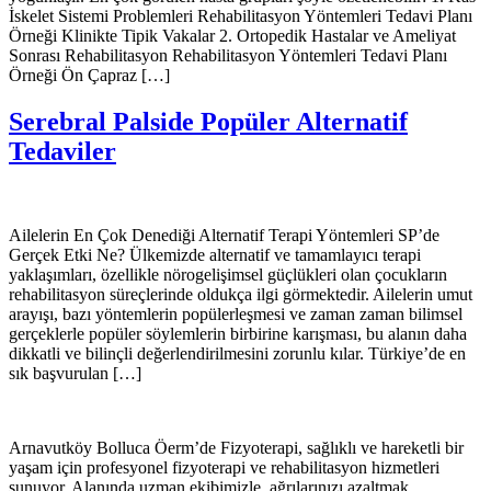
İskelet Sistemi Problemleri Rehabilitasyon Yöntemleri Tedavi Planı
Örneği Klinikte Tipik Vakalar 2. Ortopedik Hastalar ve Ameliyat
Sonrası Rehabilitasyon Rehabilitasyon Yöntemleri Tedavi Planı
Örneği Ön Çapraz […]
Serebral Palside Popüler Alternatif
Tedaviler
Ailelerin En Çok Denediği Alternatif Terapi Yöntemleri SP’de
Gerçek Etki Ne? Ülkemizde alternatif ve tamamlayıcı terapi
yaklaşımları, özellikle nörogelişimsel güçlükleri olan çocukların
rehabilitasyon süreçlerinde oldukça ilgi görmektedir. Ailelerin umut
arayışı, bazı yöntemlerin popülerleşmesi ve zaman zaman bilimsel
gerçeklerle popüler söylemlerin birbirine karışması, bu alanın daha
dikkatli ve bilinçli değerlendirilmesini zorunlu kılar. Türkiye’de en
sık başvurulan […]
Arnavutköy Bolluca Öerm’de Fizyoterapi, sağlıklı ve hareketli bir
yaşam için profesyonel fizyoterapi ve rehabilitasyon hizmetleri
sunuyor. Alanında uzman ekibimizle, ağrılarınızı azaltmak,