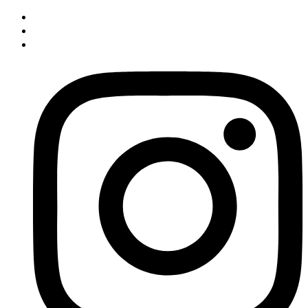
İçeriğe
atla