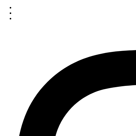
İçeriğe
atla