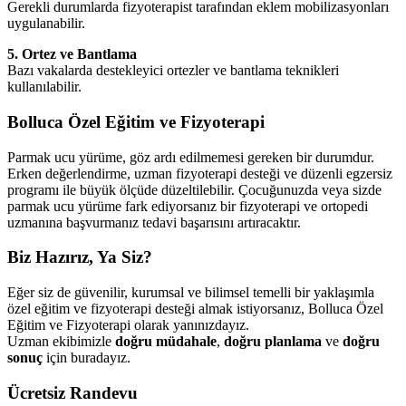
Gerekli durumlarda fizyoterapist tarafından eklem mobilizasyonları
uygulanabilir.
5. Ortez ve Bantlama
Bazı vakalarda destekleyici ortezler ve bantlama teknikleri
kullanılabilir.
Bolluca Özel Eğitim ve Fizyoterapi
Parmak ucu yürüme, göz ardı edilmemesi gereken bir durumdur.
Erken değerlendirme, uzman fizyoterapi desteği ve düzenli egzersiz
programı ile büyük ölçüde düzeltilebilir. Çocuğunuzda veya sizde
parmak ucu yürüme fark ediyorsanız bir fizyoterapi ve ortopedi
uzmanına başvurmanız tedavi başarısını artıracaktır.
Biz Hazırız, Ya Siz?
Eğer siz de güvenilir, kurumsal ve bilimsel temelli bir yaklaşımla
özel eğitim ve fizyoterapi desteği almak istiyorsanız, Bolluca Özel
Eğitim ve Fizyoterapi olarak yanınızdayız.
Uzman ekibimizle
doğru müdahale
,
doğru planlama
ve
doğru
sonuç
için buradayız.
Ücretsiz Randevu