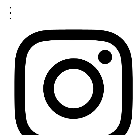
İçeriğe
atla