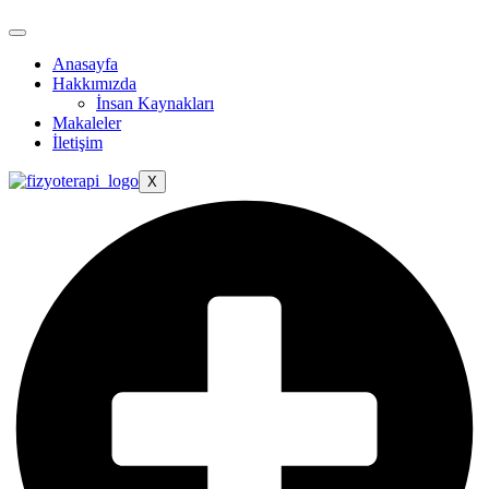
Anasayfa
Hakkımızda
İnsan Kaynakları
Makaleler
İletişim
X