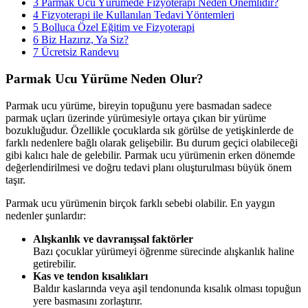
3
Parmak Ucu Yürümede Fizyoterapi Neden Önemlidir?
4
Fizyoterapi ile Kullanılan Tedavi Yöntemleri
5
Bolluca Özel Eğitim ve Fizyoterapi
6
Biz Hazırız, Ya Siz?
7
Ücretsiz Randevu
Parmak Ucu Yürüme Neden Olur?
Parmak ucu yürüme, bireyin topuğunu yere basmadan sadece
parmak uçları üzerinde yürümesiyle ortaya çıkan bir yürüme
bozukluğudur. Özellikle çocuklarda sık görülse de yetişkinlerde de
farklı nedenlere bağlı olarak gelişebilir. Bu durum geçici olabileceği
gibi kalıcı hale de gelebilir. Parmak ucu yürümenin erken dönemde
değerlendirilmesi ve doğru tedavi planı oluşturulması büyük önem
taşır.
Parmak ucu yürümenin birçok farklı sebebi olabilir. En yaygın
nedenler şunlardır:
Alışkanlık ve davranışsal faktörler
Bazı çocuklar yürümeyi öğrenme sürecinde alışkanlık haline
getirebilir.
Kas ve tendon kısalıkları
Baldır kaslarında veya aşil tendonunda kısalık olması topuğun
yere basmasını zorlaştırır.