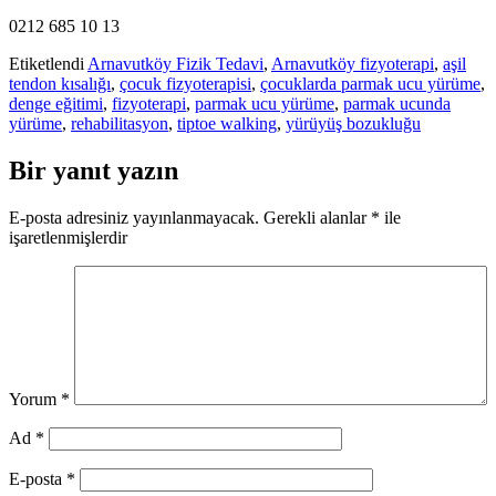
0212 685 10 13
Etiketlendi
Arnavutköy Fizik Tedavi
,
Arnavutköy fizyoterapi
,
aşil
tendon kısalığı
,
çocuk fizyoterapisi
,
çocuklarda parmak ucu yürüme
,
denge eğitimi
,
fizyoterapi
,
parmak ucu yürüme
,
parmak ucunda
yürüme
,
rehabilitasyon
,
tiptoe walking
,
yürüyüş bozukluğu
Bir yanıt yazın
E-posta adresiniz yayınlanmayacak.
Gerekli alanlar
*
ile
işaretlenmişlerdir
Yorum
*
Ad
*
E-posta
*