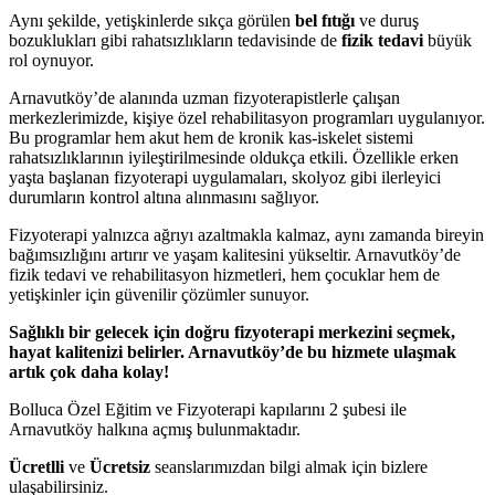
Aynı şekilde, yetişkinlerde sıkça görülen
bel fıtığı
ve duruş
bozuklukları gibi rahatsızlıkların tedavisinde de
fizik tedavi
büyük
rol oynuyor.
Arnavutköy’de alanında uzman fizyoterapistlerle çalışan
merkezlerimizde, kişiye özel rehabilitasyon programları uygulanıyor.
Bu programlar hem akut hem de kronik kas-iskelet sistemi
rahatsızlıklarının iyileştirilmesinde oldukça etkili. Özellikle erken
yaşta başlanan fizyoterapi uygulamaları, skolyoz gibi ilerleyici
durumların kontrol altına alınmasını sağlıyor.
Fizyoterapi yalnızca ağrıyı azaltmakla kalmaz, aynı zamanda bireyin
bağımsızlığını artırır ve yaşam kalitesini yükseltir. Arnavutköy’de
fizik tedavi ve rehabilitasyon hizmetleri, hem çocuklar hem de
yetişkinler için güvenilir çözümler sunuyor.
Sağlıklı bir gelecek için doğru fizyoterapi merkezini seçmek,
hayat kalitenizi belirler. Arnavutköy’de bu hizmete ulaşmak
artık çok daha kolay!
Bolluca Özel Eğitim ve Fizyoterapi kapılarını 2 şubesi ile
Arnavutköy halkına açmış bulunmaktadır.
Ücretlli
ve
Ücretsiz
seanslarımızdan bilgi almak için bizlere
ulaşabilirsiniz.