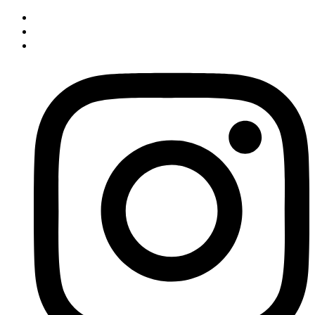
İçeriğe
atla